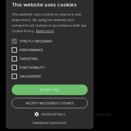
This website uses cookies
RECHT
This website uses cookies to improve user
experience. By using our website you
AGB
consent to all cookies in accordance with our
Cookie Policy.
Read more
Datenschutz
Widerrufsrecht
STRICTLY NECESSARY
Impressum
PERFORMANCE
Kontakt
TARGETING
FUNCTIONALITY
SOCIAL
UNCLASSIFIED
Facebook
ACCEPT ALL
Youtube
ACCEPT NECESSERY COOKIES
SHOW DETAILS
Copyright © 2023 Hipke Musik. All rights reserved.
Design by AJMALINA
POWERED BY COOKIE-SCRIPT