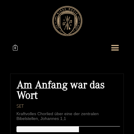
0
Am Anfang war das
Wort
SET
Kraftvolles Chorlied über eine der zentralen
Bibelstellen, Johannes 1,1