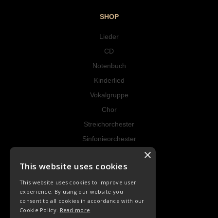
SHOP
Lieder
CD
Notenbuch
Kinderlied
Vokalgruppe
Chor
Streichorchester
Sinfonieorchester
×
Instrumental
This website uses cookies
RECHT
This website uses cookies to improve user
experience. By using our website you
AGB
consent to all cookies in accordance with our
Cookie Policy.
Read more
Datenschutz