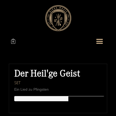
0
Der Heil'ge Geist
SET
Ein Lied zu Pfingsten
HIPKEMUSIC
Wie Unerschöpflich Ist Gottes Reichtum