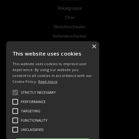
Vokalgruppe
Chor
Streichorchester
Sinfonieorchester
×
Instrumental
This website uses cookies
RECHT
This website uses cookies to improve user
experience. By using our website you
AGB
consent to all cookies in accordance with our
Cookie Policy.
Read more
Datenschutz
Widerrufsrecht
STRICTLY NECESSARY
Impressum
PERFORMANCE
Kontakt
TARGETING
FUNCTIONALITY
SOCIAL
UNCLASSIFIED
Facebook