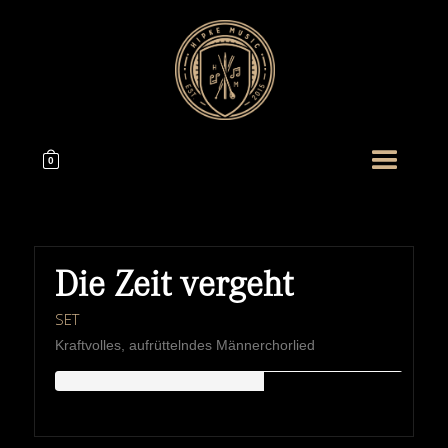
0
Die Zeit vergeht
SET
Kraftvolles, aufrüttelndes Männerchorlied
HIPKEMUSIC
Wie Unerschöpflich Ist Gottes Reichtum