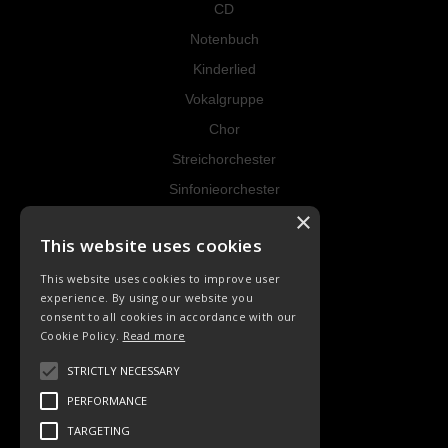
CD
Notenbuch
Kinderlied
Vokalgruppe
Chor
Streichorchester
Sinfonieorchester
×
Instrumental
This website uses cookies
RECHT
This website uses cookies to improve user
experience. By using our website you
AGB
consent to all cookies in accordance with our
Cookie Policy.
Read more
Datenschutz
Widerrufsrecht
STRICTLY NECESSARY
Impressum
PERFORMANCE
Kontakt
TARGETING