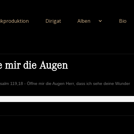
kproduktion
Dirigat
Alben
Bio
e mir die Augen
salm 119,18 - Öffne mir die Augen Herr, dass ich sehe deine Wunder
ie Unerschöpflich Ist Gottes Reichtum