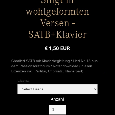
wohlgeformten
Versen -
SATB+Klavier
€ 1,50 EUR
Chorlied SATB mit Klavierbegleitung / Lied Nr. 18 aus
dem Passionsoratorium / Notendownload (in allen
Lizenzen inkl. Partitur, Chorsatz, Klavierpart)
Lizenz
Anzahl