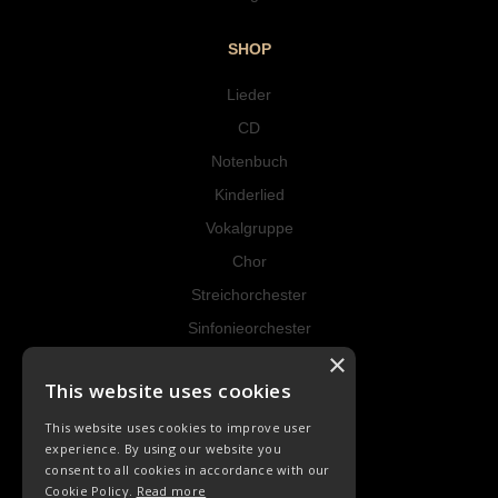
SHOP
Lieder
CD
Notenbuch
Kinderlied
Vokalgruppe
Chor
Streichorchester
Sinfonieorchester
×
Instrumental
This website uses cookies
RECHT
This website uses cookies to improve user
experience. By using our website you
AGB
consent to all cookies in accordance with our
Cookie Policy.
Read more
Datenschutz