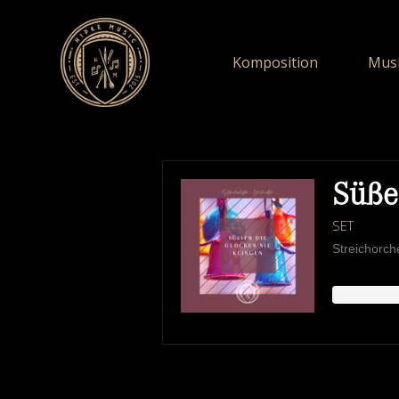
Komposition
Musi
Süße
SET
Streichorch
HIPKEMUSIC
W