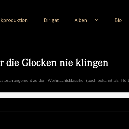
kproduktion
Dirigat
Alben
Bio
r die Glocken nie klingen
esterarrangement zu dem Weihnachtsklassiker (auch bekannt als "Hört 
ie Unerschöpflich Ist Gottes Reichtum