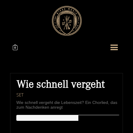
0
Wie schnell vergeht
SET
Wie schnell vergeht die Lebenszeit? Ein Chorlied, das
zum Nachdenken anregt
HIPKEMUSIC
Wie Unerschöpflich Ist Gottes Reichtum