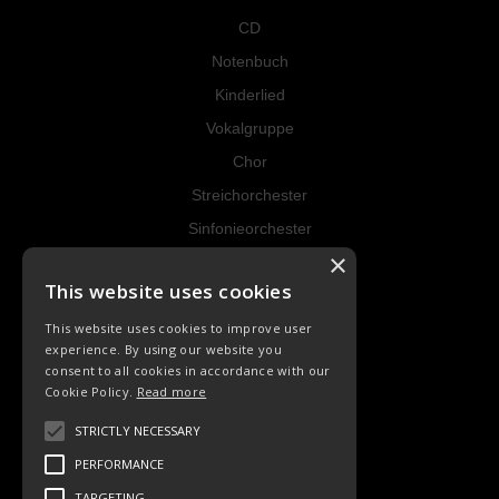
CD
Notenbuch
Kinderlied
Vokalgruppe
Chor
Streichorchester
Sinfonieorchester
×
Instrumental
This website uses cookies
RECHT
This website uses cookies to improve user
experience. By using our website you
AGB
consent to all cookies in accordance with our
Cookie Policy.
Read more
Datenschutz
Widerrufsrecht
STRICTLY NECESSARY
Impressum
PERFORMANCE
Kontakt
TARGETING